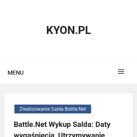
Skip
to
content
KYON.PL
MENU
Zrealizowanie Salda Battle.net
Battle.Net Wykup Salda: Daty
wygaśnięcia, Utrzymywanie