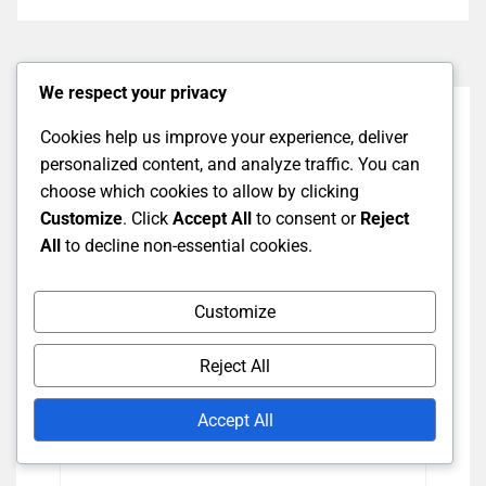
We respect your privacy
Cookies help us improve your experience, deliver
personalized content, and analyze traffic. You can
Leave A Comment
choose which cookies to allow by clicking
Customize
. Click
Accept All
to consent or
Reject
All
to decline non-essential cookies.
Your
Your
Comme
Name
Email
Customize
Reject All
Accept All